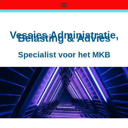
Vessies Administratie,
Belasting & Advies
Specialist voor het MKB